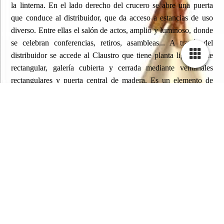
la linterna. En el lado derecho del crucero se abre una puerta
que conduce al distribuidor, que da acceso a estancias de uso
diverso. Entre ellas el salón de actos, amplio y luminoso, donde
se celebran conferencias, retiros, asambleas... A través del
distribuidor se accede al Claustro que tiene planta ligeramente
rectangular, galería cubierta y cerrada mediante ventanales
rectangulares y puerta central de madera. Es un elemento de
acceso a pisos superiores y al patio. En el frontal del mismo se
sitúa de Virgen de la Sonrisa, talla del 2002. Las flores y plantas
hacen de este lugar un bello jardín propio para la meditación.