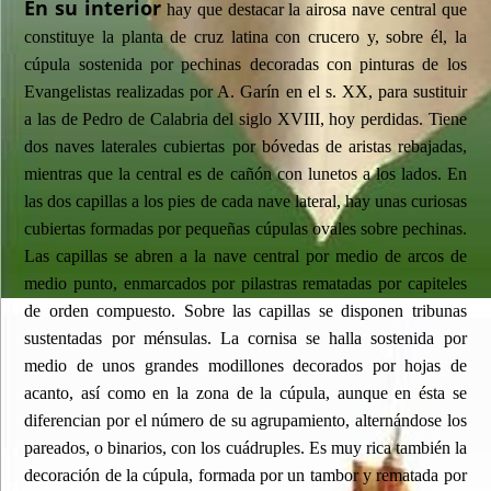
En su interior
hay que destacar la airosa nave central que
constituye la planta de cruz latina con crucero y, sobre él, la
cúpula sostenida por pechinas decoradas con pinturas de los
Evangelistas realizadas por A. Garín en el s. XX, para sustituir
a las de Pedro de Calabria del siglo XVIII, hoy perdidas. Tiene
dos naves laterales cubiertas por bóvedas de aristas rebajadas,
mientras que la central es de cañón con lunetos a los lados. En
las dos capillas a los pies de cada nave lateral, hay unas curiosas
cubiertas formadas por pequeñas cúpulas ovales sobre pechinas.
Las capillas se abren a la nave central por medio de arcos de
medio punto, enmarcados por pilastras rematadas por capiteles
de orden compuesto. Sobre las capillas se disponen tribunas
sustentadas por ménsulas. La cornisa se halla sostenida por
medio de unos grandes modillones decorados por hojas de
acanto, así como en la zona de la cúpula, aunque en ésta se
diferencian por el número de su agrupamiento, alternándose los
pareados, o binarios, con los cuádruples. Es muy rica también la
decoración de la cúpula, formada por un tambor y rematada por