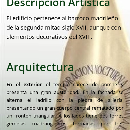
Descripción Artística
El edificio pertenece al barroco madrileño
de la segunda mitad siglo XVII, aunque con
elementos decorativos del XVIII.
Arquitectura
el templo carece de porche y
En el exterior
presenta una gran austeridad. En la fachada se
alterna el ladrillo con la piedra de sillería,
presentando un gran cuerpo central rematado por
un frontón triangular. A los lados tiene dos torres
gemelas cuadrangulares formadas por tres