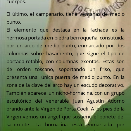
cuerpos.
El último, el campanario, tiene ventanas de medio
punto.
El elemento que destaca en la fachada es la
hermosa portada en piedra berroqueña, constituida
por un arco de medio punto, enmarcado por dos
columnas sobre basamento, que sigue el tipo de
portada-retablo, con columnas exentas. Éstas son
de orden toscano, soportando un friso, que
presenta una única puerta de medio punto. En la
zona de la clave del arco hay un escudo decorativo.
También aparece un nicho-hornacina, con un grupo
escultórico del venerable Juan Agustín Adorno
orando ante la Virgen de Porta Coeli. A los pies de la
Virgen vemos un ángel que sostiene el bonete del
sacerdote. La hornacina está enmarcada por