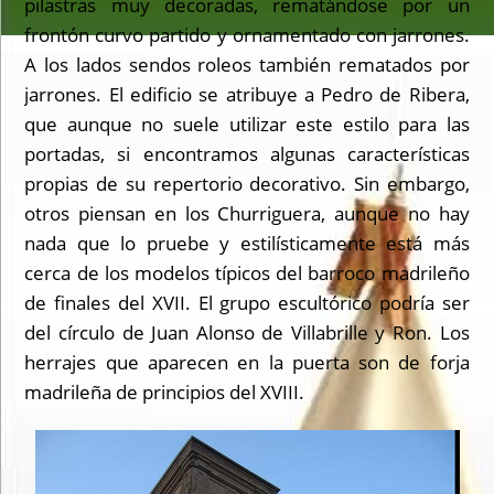
pilastras muy decoradas, rematándose por un
frontón curvo partido y ornamentado con jarrones.
A los lados sendos roleos también rematados por
jarrones. El edificio se atribuye a Pedro de Ribera,
que aunque no suele utilizar este estilo para las
portadas, si encontramos algunas características
propias de su repertorio decorativo. Sin embargo,
otros piensan en los Churriguera, aunque no hay
nada que lo pruebe y estilísticamente está más
cerca de los modelos típicos del barroco madrileño
de finales del XVII. El grupo escultórico podría ser
del círculo de Juan Alonso de Villabrille y Ron. Los
herrajes que aparecen en la puerta son de forja
madrileña de principios del XVIII.